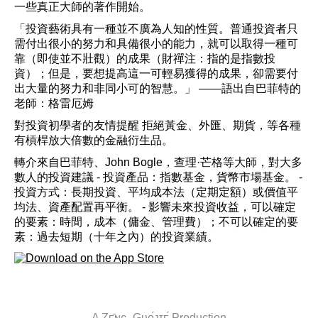
一些真正大師的著作開始。
「投資藝術具有一種並不廣為人知的性質。普通投資者只
需付出很小的努力和具備很小的能力，就可以取得一種可
靠（即使並不壯觀）的成果（財禪注：指的是指數投
資）；但是，要想提高這一可輕易獲得的成果，卻需要付
出大量的努力和非同小可的智慧。」 ——語出自巴菲特的
老師：格雷厄姆
對投資初學者的友情提醒 拒絕黃金、外匯、期貨，等各種
有槓桿放大倍數的金融衍生品。
轉介來自巴菲特、John Bogle，查理·芒格等大師，對大多
數人的投資建議 - 投資產品：指數基金，貨幣市場基金。 -
投資方式：長期投資、平均成本法（定期定額）或價值平
均法、資產配置再平衡。 - 影響未來投資收益，可以確定
的要素：時間，成本（傭金、管理費）；不可以確定的要
素：過去短期（十年之內）的投資業績。
A Zᴇ̄ɴɢ, Gᴜᴏ́ᴊɪᴇ́ Production