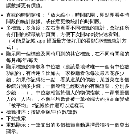
讓數據更有價值。
直觀的時間穿梭：「放大縮小」時間範圍，即點即看各時
間段的統計數據。或任意更換統計的時間段。
多標籤，多角度：左右翻頁看不同標籤的統計，會記住所
有打開的標籤統計頁面，方便下次開app後快速看到。
（可能是記帳 app 裡面最方便好用的看類別/標籤統計方
式）。
顯示同一個標籤及同時用到的其它標籤，在不同時間段的
每月/每年/每天
顯示標籤的筆數和中位數（應該是地球唯一一個有中位數
功能的，有啥用？比如去一家餐廳看你每次最常花多少
錢，如果你記得細一點，看某道菜的價錢，某道菜在各個
餐館分別多少錢，一個餐館已經吃過的有幾道菜，分別多
少錢……）。中位數相當於個人的物價指數，一家餐廳個
人的「人均」，不像平均數會被一筆極端大的拉高而變成
「被平均」 #記帳軟件還可以這樣玩
標籤排序：按總金額/中位數/筆數
下拉搜索
重點顯示：一筆支出的多個標籤自動選擇最獨特一個突出
顯示。