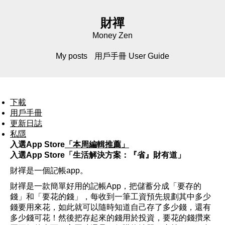
財禪
Money Zen
My posts
用戶手冊 User Guide
下載
用戶手冊
更新日誌
私隱
入選App Store
「本周編輯推薦」
入選App Store「生活解決方案：『省』財有道」
財禪是一個記帳app。
財禪是一款簡單好用的記帳App，把儲蓄分成「要存的
錢」和「要花的錢」，每收到一筆工資預先規劃其中多少
錢要用來花，如此就可以隨時知道自己存了多少錢，還有
多少錢可花！然後把存起來的錢用於投資，要花的錢攢來