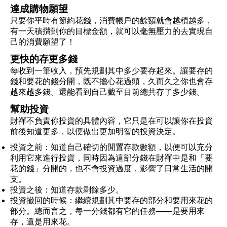
達成購物願望
只要你平時有節約花錢，消費帳戶的餘額就會越積越多，
有一天積攢到你的目標金額，就可以毫無壓力的去實現自
己的消費願望了！
更快的存更多錢
每收到一筆收入，預先規劃其中多少要存起來。讓要存的
錢和要花的錢分開，既不擔心花過頭，久而久之你也會存
越來越多錢。還能看到自己截至目前總共存了多少錢。
幫助投資
財禪不負責你投資的具體內容，它只是在可以讓你在投資
前後知道更多，以便做出更加明智的投資決定。
投資之前：知道自己確切的閒置存款數額，以便可以充分
利用它來進行投資，同時因為這部分錢在財禪中是和「要
花的錢」分開的，也不會投資過度，影響了日常生活的開
支。
投資之後：知道存款剩餘多少。
投資撤回的時候：繼續規劃其中要存的部分和要用來花的
部分。總而言之，每一分錢都有它的任務——是要用來
存，還是用來花。