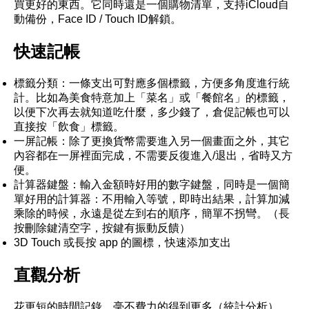
買更好的東西。它同時還是一個購物清單，支持iCloud自
動備份，Face ID / Touch ID解鎖。
快速記帳
標籤分類：一條支出可對應多個標籤，方便多角度進行統
計。比如為美食特意加上「菜名」或「餐館名」的標籤，
以便下次再去就知道吃什麼，多少錢了，倉促記帳也可以
直接按「飲食」標籤。
一屏記帳：除了更換貨幣需要進入另一個畫面之外，其它
內容都在一屏裡面完成，不需要反復進入/退出，省時又方
便。
計算器鍵盤：輸入金額時好用的數字鍵盤，同時是一個簡
單好用的計算器：不用輸入等號，即時出結果，計算加減
乘除的時候，永遠是從左到右的順序，簡單不拐彎。（長
按刪除鍵清空字，按鍵有振動反饋）
3D Touch 或長按 app 的圖標，快速添加支出
直觀分析
花更短的時間記錄，毫不費力的得到更多（統計分析）。